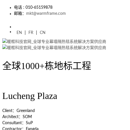
电话 : 010-65159878
邮箱：
mkt@warmframe.com
EN
|
FR
|
CN
全球1000+栋地标工程
Lucheng Plaza
Client：Greenland
Architect：SOM
Consultant：SuP
Contractor：Fangda