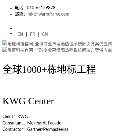
电话 : 010-65159878
邮箱：
mkt@warmframe.com
EN
|
FR
|
CN
全球1000+栋地标工程
KWG Center
Client：KWG
Consultant：Meinhardt Facade
Contractor：Gartner/Permasteelisa