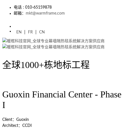
电话 : 010-65159878
邮箱：
mkt@warmframe.com
EN
|
FR
|
CN
全球1000+栋地标工程
Guoxin Financial Center - Phase
I
Client：Guoxin
Architect：CCDI