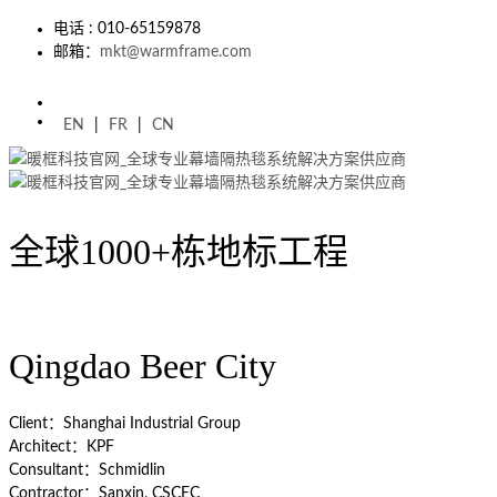
电话 : 010-65159878
邮箱：
mkt@warmframe.com
EN
|
FR
|
CN
全球1000+栋地标工程
Qingdao Beer City
Client：Shanghai Industrial Group
Architect：KPF
Consultant：Schmidlin
Contractor：Sanxin, CSCEC