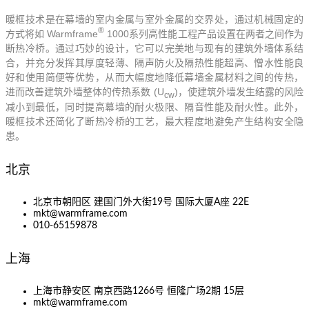
暖框技术是在幕墙的室内金属与室外金属的交界处，通过机械固定的
®
Warmframe
1000
方式将如
系列高性能工程产品设置在两者之间作为
断热冷桥。通过巧妙的设计，它可以完美地与现有的建筑外墙体系结
合，并充分发挥其厚度轻薄、隔声防火及隔热性能超高、憎水性能良
好和使用简便等优势，从而大幅度地降低幕墙金属材料之间的传热，
(U
)
进而改善建筑外墙整体的传热系数
，使建筑外墙发生结露的风险
cw
减小到最低，同时提高幕墙的耐火极限、隔音性能及耐火性。此外，
暖框技术还简化了断热冷桥的工艺，最大程度地避免产生结构安全隐
患。
北京
北京市朝阳区 建国门外大街19号 国际大厦A座 22E
mkt@warmframe.com
010-65159878
上海
上海市静安区 南京西路1266号 恒隆广场2期 15层
mkt@warmframe.com