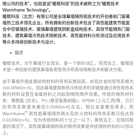
限公司的技术”，也就是说“暖框科技”的技术被称之为“暖框技术
Warmframe Technology”。
暖框科技（北京）有限公司是全球幕墙隔热毯技术的开创者和门窗幕
墙热工技术领先企业，所有拥有的创新技术包含了高性能建筑节能复
合中空玻璃技术、玻璃幕墙建筑阴影盒结构技术、高效节能隔热门窗
技术、建筑幕墙冷热技术阻断技术、高性能材料分析测试及应用技术
等众多持续创新技术与设计。
描述
暖框技术，对于幕墙行业而言，是一个新的词汇。简而言之，暖框技
术是一种创新的建筑幕墙各类型热冷桥高效阻断技术
和解决方案
。
由于幕墙外墙金属结构材料的导热系数较高，如铝合金的导热系数为
160.00W/(m∙K)
，因此幕墙建筑断热冷桥技术的关键是通过将低导热系
数的材料设置在金属材料之间起到隔热隔声效果。传统的隔热材料
(
)
PU (
)
EPDM (
)
有：聚酰氨
尼龙
、
聚亚氨酯树脂
、
三元乙丙
等，它们
0.25W/(m∙K)
的导热系数基本都在
左右，相比金属要低得多。而
®
Warmframe
高性能幕墙隔热隔水及防火材料的导热系数可低达到
0.012W/(m∙K)
，仅为传统材料的十分之一以下，换而言之，在相同厚
10
度的情况下，高性能幕墙隔热毯的隔热效果是传统隔热材料的
倍以
上。