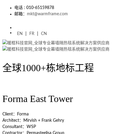
电话 : 010-65159878
邮箱：
mkt@warmframe.com
EN
|
FR
|
CN
全球1000+栋地标工程
Forma East Tower
Client：Forma
Architect：Mirvish + Frank Gehry
Consultant：WSP
Contractor：Permasteelisa Group